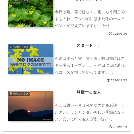
日々のつぶやき
今日は雨。雪ではなく、雨。もう四月で
すものね。ワタシ的にはまだ冬の一大イ
ベントが控えていますが、今回…
2024/3/29
スタート！！
日々のつぶやき
今週はずっと雪・雪・雪。数日前にはス
キー場もオープンし、今や日に日に滑れ
るコースが増えていってます。…
2010/12/15
尊敬する友人
日々のつぶやき
今回は思いっきり私的な内容をお許しく
ださい。ランとシダが美しい季節になる
と、会いに行く友人O君。彼と…
2022/6/29