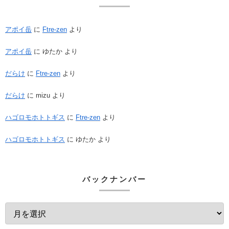
アポイ岳
に
Ftre-zen
より
アポイ岳
に
ゆたか
より
だらけ
に
Ftre-zen
より
だらけ
に
mizu
より
ハゴロモホトトギス
に
Ftre-zen
より
ハゴロモホトトギス
に
ゆたか
より
バックナンバー