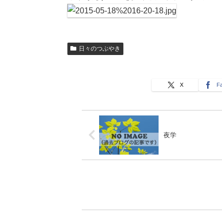
日々のつぶやき
X
F
夜学