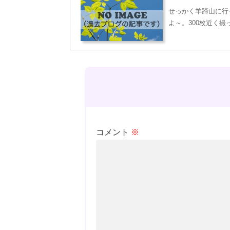
せっかく羊蹄山に行
よ～。300枚近く撮
コメント
※