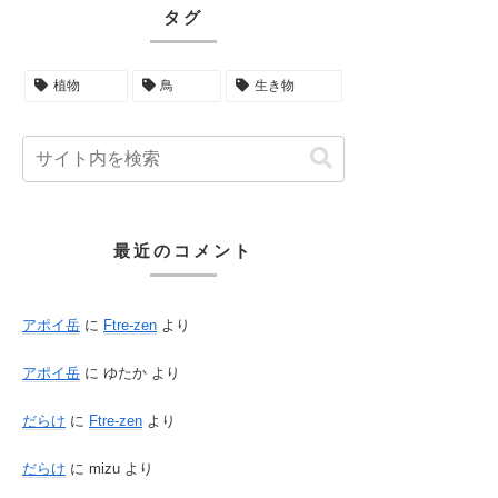
タグ
植物
鳥
生き物
最近のコメント
アポイ岳
に
Ftre-zen
より
アポイ岳
に
ゆたか
より
だらけ
に
Ftre-zen
より
だらけ
に
mizu
より