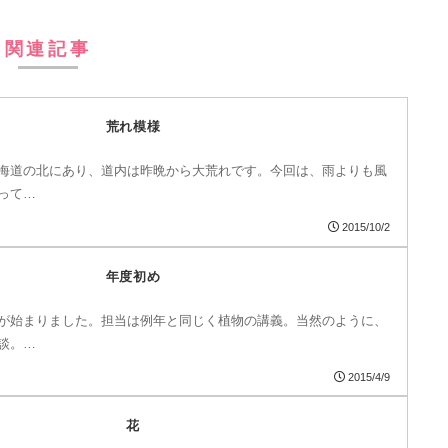
関連記事
荒れ模様
海道の北にあり、道内は昨晩から大荒れです。今回は、雨よりも風
って…
2015/10/2
年度初め
が始まりました。担当は例年と同じく植物の講義。当然のように、
談。…
2015/4/9
花