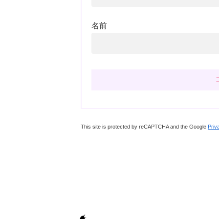
名前
This site is protected by reCAPTCHA and the Google
Priv