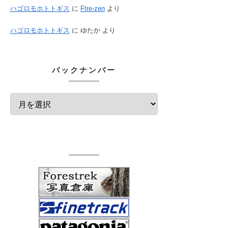
ハゴロモホトトギス
に
Ftre-zen
より
ハゴロモホトトギス
に
ゆたか
より
バックナンバー