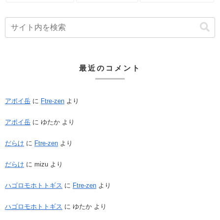
最近のコメント
アポイ岳
に
Ftre-zen
より
アポイ岳
に
ゆたか
より
だらけ
に
Ftre-zen
より
だらけ
に
mizu
より
ハゴロモホトトギス
に
Ftre-zen
より
ハゴロモホトトギス
に
ゆたか
より