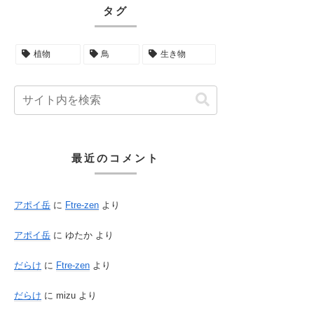
タグ
植物
鳥
生き物
最近のコメント
アポイ岳
に
Ftre-zen
より
アポイ岳
に
ゆたか
より
だらけ
に
Ftre-zen
より
だらけ
に
mizu
より