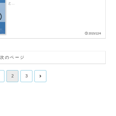
と…
2015/12/4
次のページ
次
2
3
へ