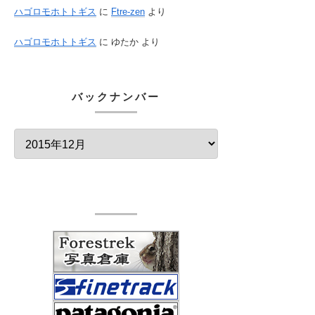
ハゴロモホトトギス
に
Ftre-zen
より
ハゴロモホトトギス
に
ゆたか
より
バックナンバー