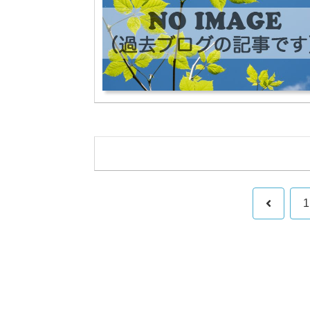
前
1
へ