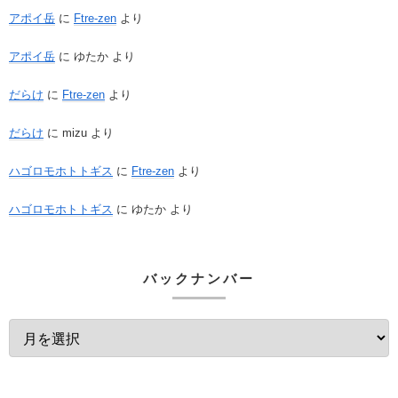
アポイ岳
に
Ftre-zen
より
アポイ岳
に
ゆたか
より
だらけ
に
Ftre-zen
より
だらけ
に
mizu
より
ハゴロモホトトギス
に
Ftre-zen
より
ハゴロモホトトギス
に
ゆたか
より
バックナンバー