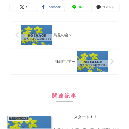
X
Facebook
LINE
コメント
鳥見の会？
4日間ツアー
関連記事
スタート！！
日々のつぶやき