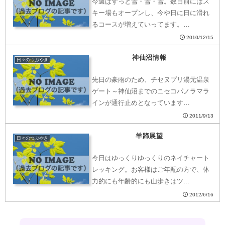
今週はずっと雪・雪・雪。数日前にはス
キー場もオープンし、今や日に日に滑れ
るコースが増えていってます。…
2010/12/15
神仙沼情報
日々のつぶやき
先日の豪雨のため、チセヌプリ湯元温泉
ゲート～神仙沼までのニセコパノラマラ
インが通行止めとなっています…
2011/9/13
羊蹄展望
日々のつぶやき
今日はゆっくりゆっくりのネイチャート
レッキング。お客様はご年配の方で、体
力的にも年齢的にも山歩きはツ…
2012/6/16