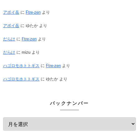
アポイ岳
に
Ftre-zen
より
アポイ岳
に
ゆたか
より
だらけ
に
Ftre-zen
より
だらけ
に
mizu
より
ハゴロモホトトギス
に
Ftre-zen
より
ハゴロモホトトギス
に
ゆたか
より
バックナンバー