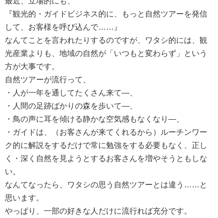
最近、立場的にも、
『観光的・ガイドビジネス的に、もっと自然ツアーを発信
して、お客様を呼び込んで……』
なんてことを言われたりするのですが、ワタシ的には、観
光産業よりも、地域の自然が「いつもと変わらず」という
方が大事です。
自然ツアーが流行って、
・人が一年を通してたくさん来て―、
・人間の足跡ばかりの森を歩いて―、
・鳥の声に耳を傾ける静かな空気感もなくなり―、
・ガイドは、（お客さんが来てくれるから）ルーチンワー
ク的に解説をするだけで常に勉強をする必要もなく、正し
く・深く自然を見ようとするお客さんを増やそうともしな
い。
なんてなったら、ワタシの思う自然ツアーとは違う……と
思います。
やっぱり、一部の好きな人だけに流行れば充分です。