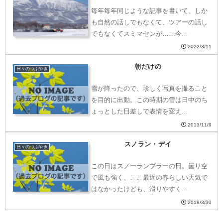
毎年毎年同じような記事を書いて、しか
も自然の話しでもなくて、ツアーの話し
でもなくてスミマセンが……今…
2022/3/11
朝だけの
日々のつぶやき
雪が降ったので、珍しく写真を撮ること
を目的に出動。この時期の雪は日中のち
ょっとした日差しで表情を変え…
2013/11/9
スノラン・デイ
日々のつぶやき
この日はスノーランブラーの日。曇り空
で風も強く、ここ最近の春らしい天気で
はなかったけども、滑りやすく…
2018/3/30