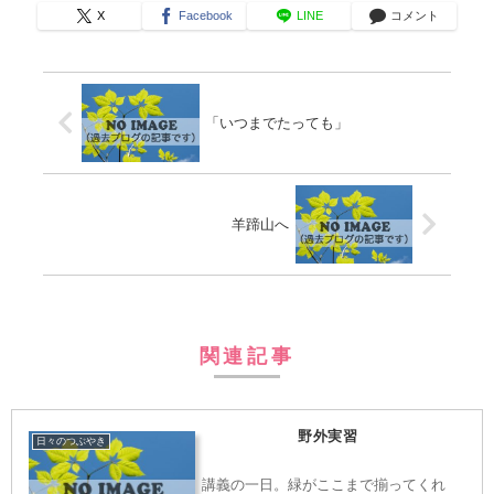
X
Facebook
LINE
コメント
「いつまでたっても」
羊蹄山へ
関連記事
野外実習
日々のつぶやき
講義の一日。緑がここまで揃ってくれ