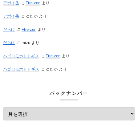
アポイ岳
に
Ftre-zen
より
アポイ岳
に
ゆたか
より
だらけ
に
Ftre-zen
より
だらけ
に
mizu
より
ハゴロモホトトギス
に
Ftre-zen
より
ハゴロモホトトギス
に
ゆたか
より
バックナンバー