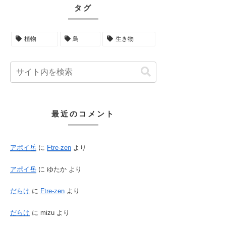
タグ
植物
鳥
生き物
最近のコメント
アポイ岳
に
Ftre-zen
より
アポイ岳
に
ゆたか
より
だらけ
に
Ftre-zen
より
だらけ
に
mizu
より