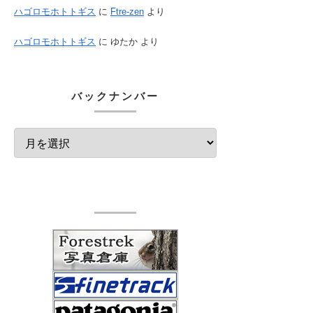
ハゴロモホトトギス
に
Ftre-zen
より
ハゴロモホトトギス
に
ゆたか
より
バックナンバー