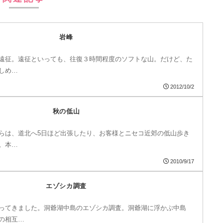
岩峰
遠征。遠征といっても、往復３時間程度のソフトな山。だけど、た
しめ…
2012/10/2
秋の低山
らは、道北へ5日ほど出張したり、お客様とニセコ近郊の低山歩き
。本…
2010/9/17
エゾシカ調査
ってきました。洞爺湖中島のエゾシカ調査。洞爺湖に浮かぶ中島
の相互…