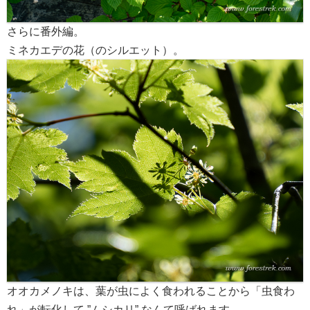
さらに番外編。
ミネカエデの花（のシルエット）。
オオカメノキは、葉が虫によく食われることから「虫食わ
れ」が転化して ”ムシカリ” なんて呼ばれます。