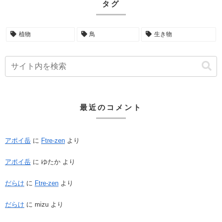
タグ
植物
鳥
生き物
最近のコメント
アポイ岳
に
Ftre-zen
より
アポイ岳
に
ゆたか
より
だらけ
に
Ftre-zen
より
だらけ
に
mizu
より