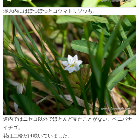
湿原内にはぽつぽつとコツマトリソウも。
道内ではニセコ以外でほとんど見たことがない、ベニバナ
イチゴ。
花は二輪だけ咲いていました。