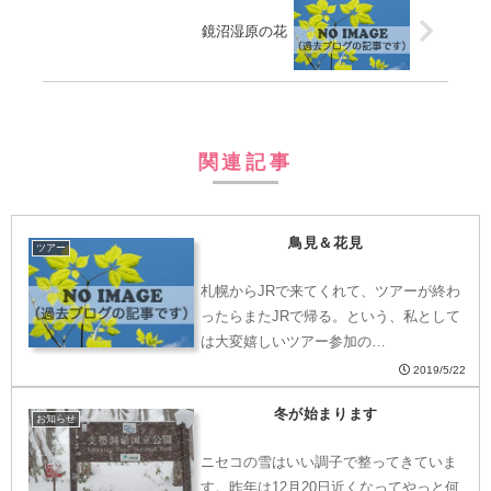
鏡沼湿原の花
関連記事
鳥見＆花見
ツアー
札幌からJRで来てくれて、ツアーが終わ
ったらまたJRで帰る。という、私として
は大変嬉しいツアー参加の…
2019/5/22
冬が始まります
お知らせ
ニセコの雪はいい調子で整ってきていま
す。昨年は12月20日近くなってやっと何