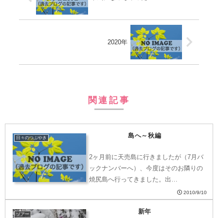
2020年
関連記事
島へ～秋編
日々のつぶやき
2ヶ月前に天売島に行きましたが（7月バ
ックナンバーへ）、今度はそのお隣りの
焼尻島へ行ってきました。出…
2010/9/10
新年
ツアー