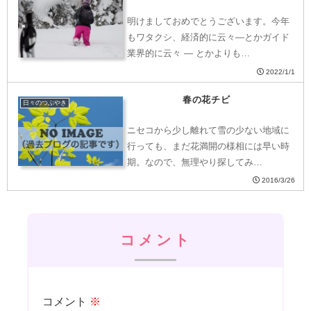
明けましておめでとうございます。今年
もワタクシ、経済的に云々―とかガイド
業界的に云々 ― とかよりも…
2022/1/1
春の花チビ
日々のつぶやき
ニセコから少し離れて雪の少ない地域に
行っても、まだ花満開の様相には早い時
期。なので、無理やり探してみ…
2016/3/26
コメント
コメント
※