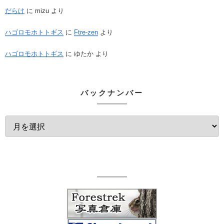
だらけ
に
mizu
より
ハゴロモホトトギス
に
Ftre-zen
より
ハゴロモホトトギス
に
ゆたか
より
バックナンバー