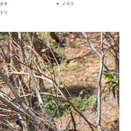
タキ
ノスリ
ドリ