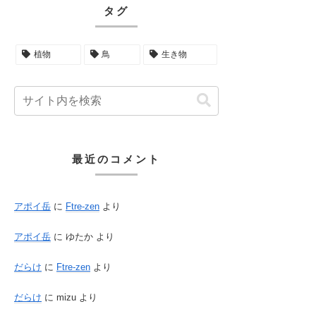
タグ
植物
鳥
生き物
最近のコメント
アポイ岳
に
Ftre-zen
より
アポイ岳
に
ゆたか
より
だらけ
に
Ftre-zen
より
だらけ
に
mizu
より