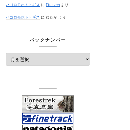
ハゴロモホトトギス
に
Ftre-zen
より
ハゴロモホトトギス
に
ゆたか
より
バックナンバー