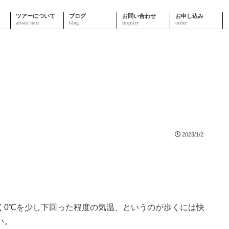
ツアーについて
ブログ
お問い合わせ
お申し込み
2023/1/2
。
く0℃を少し下回った程度の気温、というのが歩くには快
い。