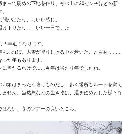
締まって硬めの下地を作り、その上に20センチほどの新
す。
れ間が出たり、もいい感じ。
駆け下りたり……いい一日でした。
15年近くなります。
年もあれば、大雪が降りしきる中を歩いたこともあり……
なった年もあります。
ンに当たるわけで……今年は当たり年でしたね。
の印象はまったく違うものだし、歩く場所もルートを変え
りません。当然鳥などの生き物は、運を始めとした様々な
ではない、冬のツアーの良いところ。