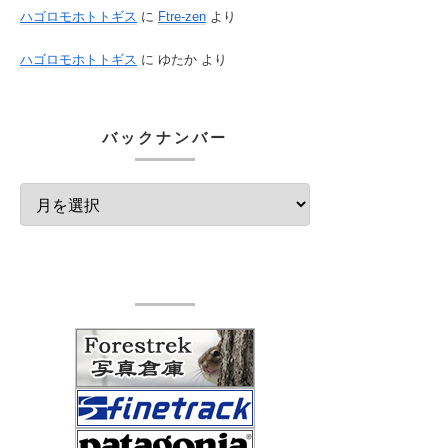
ハゴロモホトトギス
に
Ftre-zen
より
ハゴロモホトトギス
に
ゆたか
より
バックナンバー