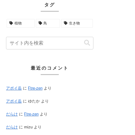
タグ
植物
鳥
生き物
最近のコメント
アポイ岳
に
Ftre-zen
より
アポイ岳
に
ゆたか
より
だらけ
に
Ftre-zen
より
だらけ
に
mizu
より