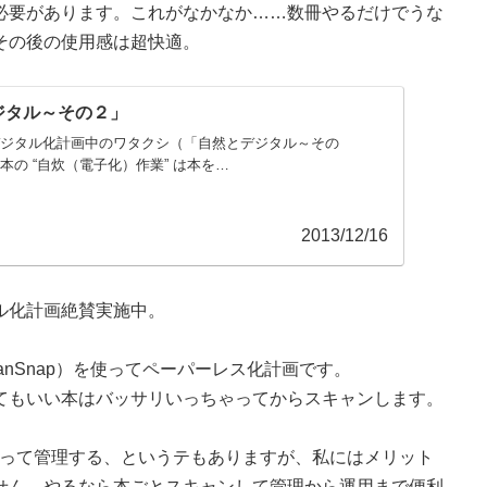
必要があります。これがなかなか……数冊やるだけでうな
その後の使用感は超快適。
ジタル～その２」
デジタル化計画中のワタクシ（「自然とデジタル～その
本の “自炊（電子化）作業” は本を…
2013/12/16
ル化計画絶賛実施中。
nSnap）を使ってペーパーレス化計画です。
てもいい本はバッサリいっちゃってからスキャンします。
作って管理する、というテもありますが、私にはメリット
せん。やるなら本ごとスキャンして管理から運用まで便利