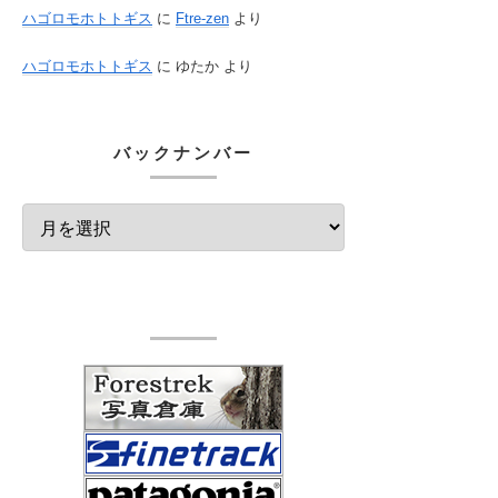
ハゴロモホトトギス
に
Ftre-zen
より
ハゴロモホトトギス
に
ゆたか
より
バックナンバー