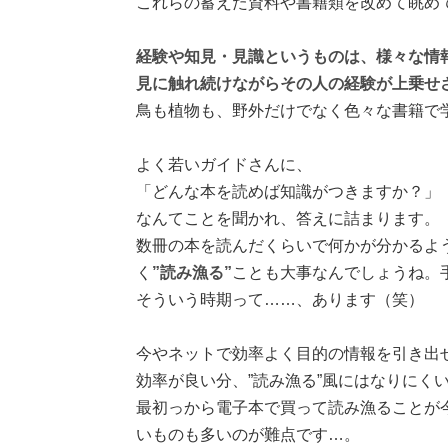
これらの蓄えた資料や書籍類を改めて眺め
経験や知見・見識というものは、様々な情
見に触れ続けながらその人の経験が上乗せ
鳥も植物も、野外だけでなく色々な書籍で
よく若いガイドさんに、
「どんな本を読めば知識がつきますか？」
なんてことを聞かれ、答えに詰まります。
数冊の本を読んだくらいで何かが分かるよ
く
”読み漁る”
ことも大事なんでしょうね。
そういう時期って……、あります（笑）
今やネットで効率よく目的の情報を引き出
効率が良い分、”読み漁る”風にはなりにく
最初っから電子本で買って読み漁ることが
いものも多いのが難点です…。