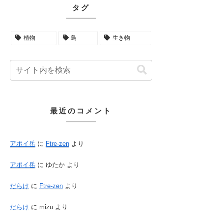
タグ
植物
鳥
生き物
最近のコメント
アポイ岳
に
Ftre-zen
より
アポイ岳
に
ゆたか
より
だらけ
に
Ftre-zen
より
だらけ
に
mizu
より