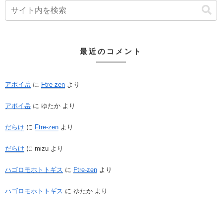
最近のコメント
アポイ岳
に
Ftre-zen
より
アポイ岳
に
ゆたか
より
だらけ
に
Ftre-zen
より
だらけ
に
mizu
より
ハゴロモホトトギス
に
Ftre-zen
より
ハゴロモホトトギス
に
ゆたか
より