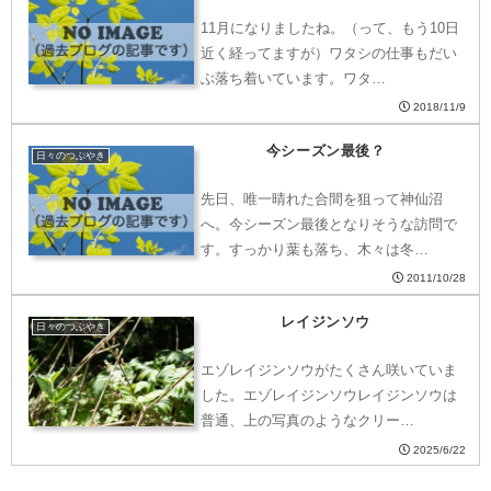
11月になりましたね。（って、もう10日
近く経ってますが）ワタシの仕事もだい
ぶ落ち着いています。ワタ…
2018/11/9
今シーズン最後？
日々のつぶやき
先日、唯一晴れた合間を狙って神仙沼
へ。今シーズン最後となりそうな訪問で
す。すっかり葉も落ち、木々は冬…
2011/10/28
レイジンソウ
日々のつぶやき
エゾレイジンソウがたくさん咲いていま
した。エゾレイジンソウレイジンソウは
普通、上の写真のようなクリー…
2025/6/22