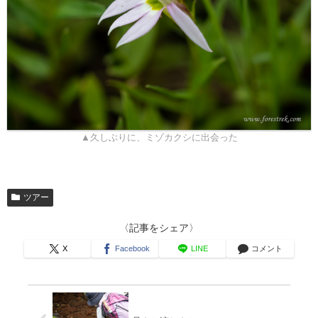
▲久しぶりに、ミゾカクシに出会った
ツアー
〈記事をシェア〉
X
Facebook
LINE
コメント