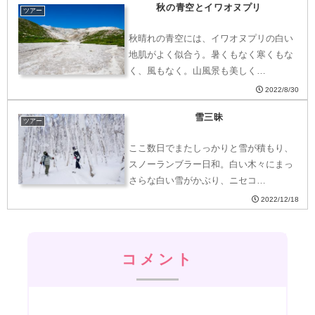
秋の青空とイワオヌプリ
ツアー
秋晴れの青空には、イワオヌプリの白い
地肌がよく似合う。暑くもなく寒くもな
く、風もなく。山風景も美しく…
2022/8/30
雪三昧
ツアー
ここ数日でまたしっかりと雪が積もり、
スノーランブラー日和。白い木々にまっ
さらな白い雪がかぶり、ニセコ…
2022/12/18
コメント