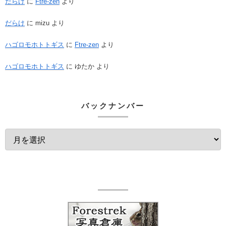
だらけ
に
Ftre-zen
より
だらけ
に
mizu
より
ハゴロモホトトギス
に
Ftre-zen
より
ハゴロモホトトギス
に
ゆたか
より
バックナンバー