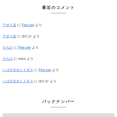
最近のコメント
アポイ岳
に
Ftre-zen
より
アポイ岳
に
ゆたか
より
だらけ
に
Ftre-zen
より
だらけ
に
mizu
より
ハゴロモホトトギス
に
Ftre-zen
より
ハゴロモホトトギス
に
ゆたか
より
バックナンバー