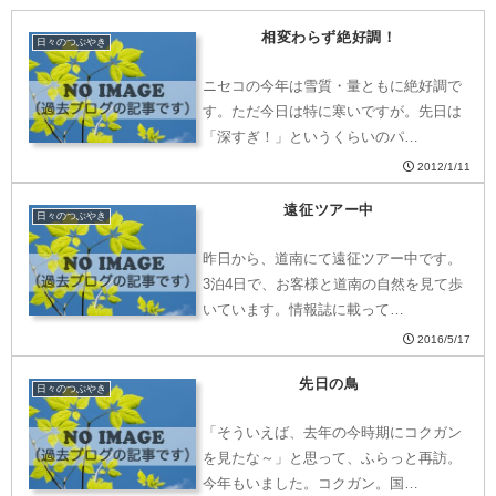
相変わらず絶好調！
日々のつぶやき
ニセコの今年は雪質・量ともに絶好調で
す。ただ今日は特に寒いですが。先日は
「深すぎ！」というくらいのパ…
2012/1/11
遠征ツアー中
日々のつぶやき
昨日から、道南にて遠征ツアー中です。
3泊4日で、お客様と道南の自然を見て歩
いています。情報誌に載って…
2016/5/17
先日の鳥
日々のつぶやき
「そういえば、去年の今時期にコクガン
を見たな～」と思って、ふらっと再訪。
今年もいました。コクガン。国…