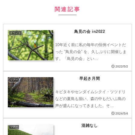
関連記事
鳥見の会 in2022
イベント
10年近く前に私の毎年の恒例イベントだ
った ”鳥見の会” を、久しぶりに開催しま
す。「鳥見の会」とい…
2022/5/2
早起き月間
ツアー
キビタキやセンダイムシクイ・ツツドリ
などの夏鳥も揃い、森の中もだいぶ鳥の
声が盛んになってきました。そ…
2024/5/4
混雑なし
ツアー