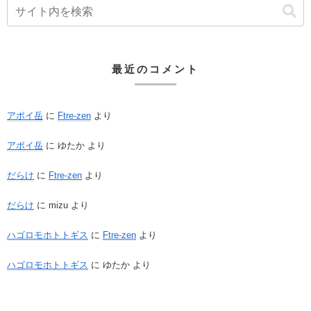
最近のコメント
アポイ岳
に
Ftre-zen
より
アポイ岳
に
ゆたか
より
だらけ
に
Ftre-zen
より
だらけ
に
mizu
より
ハゴロモホトトギス
に
Ftre-zen
より
ハゴロモホトトギス
に
ゆたか
より