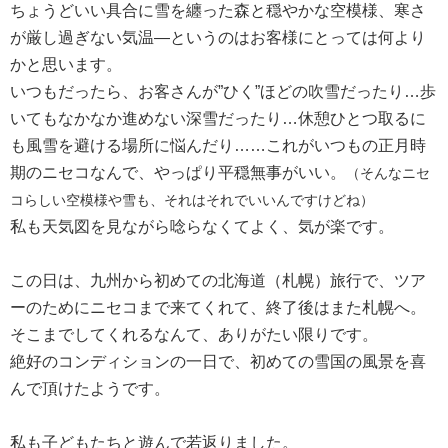
ちょうどいい具合に雪を纏った森と穏やかな空模様、寒さ
が厳し過ぎない気温―というのはお客様にとっては何より
かと思います。
いつもだったら、お客さんが”ひく”ほどの吹雪だったり…歩
いてもなかなか進めない深雪だったり…休憩ひとつ取るに
も風雪を避ける場所に悩んだり……これがいつもの正月時
期のニセコなんで、やっぱり平穏無事がいい。
（そんなニセ
コらしい
空模様
や
雪も、それはそれでいいんですけどね）
私も天気図を見ながら唸らなくてよく、気が楽です。
この日は、九州から初めての北海道（札幌）旅行で、ツア
ーのためにニセコまで来てくれて、終了後はまた札幌へ。
そこまでしてくれるなんて、ありがたい限りです。
絶好のコンディションの一日で、初めての雪国の風景を喜
んで頂けたようです。
私も子どもたちと遊んで若返りました。