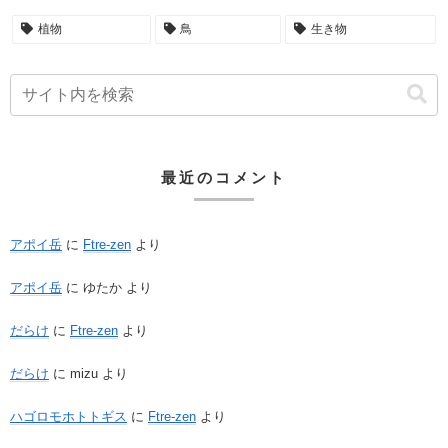
植物
鳥
生き物
最近のコメント
アポイ岳
に
Ftre-zen
より
アポイ岳
に
ゆたか
より
だらけ
に
Ftre-zen
より
だらけ
に
mizu
より
ハゴロモホトトギス
に
Ftre-zen
より