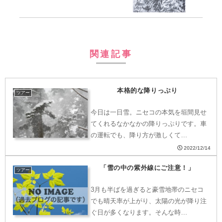
関連記事
本格的な降りっぷり
ツアー
今日は一日雪。ニセコの本気を垣間見せ
てくれるなかなかの降りっぷりです。車
の運転でも、降り方が激しくて…
2022/12/14
「雪の中の紫外線にご注意！」
ツアー
3月も半ばを過ぎると豪雪地帯のニセコ
でも晴天率が上がり、太陽の光が降り注
ぐ日が多くなります。そんな時…