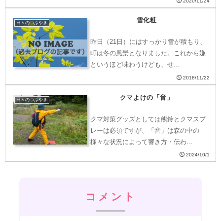
2020/11/24
雪化粧
日々のつぶやき
昨日（21日）にはすっかり雪が積もり、
町は冬の風景となりました。これから嫌
というほど味わうけども、せ…
2018/11/22
クマよけの「音」
日々のつぶやき
クマ対策グッズとしては熊鈴とクマスプ
レーは必須ですが、「音」は森の中の
様々な状況によって響き方・伝わ…
2024/10/1
コメント