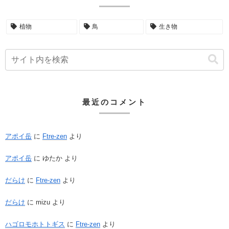
植物
鳥
生き物
最近のコメント
アポイ岳
に
Ftre-zen
より
アポイ岳
に
ゆたか
より
だらけ
に
Ftre-zen
より
だらけ
に
mizu
より
ハゴロモホトトギス
に
Ftre-zen
より