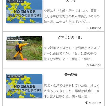
先っぽ
日々のつぶやき
今週はえりも岬へ行ってました。日高・
えりも岬は北海道の真ん中あたりの南の
先っぽ。ニセコからはずいぶん…
2010/10/9
クマよけの「音」
日々のつぶやき
クマ対策グッズとしては熊鈴とクマスプ
レーは必須ですが、「音」は森の中の
様々な状況によって響き方・伝わ…
2024/10/1
昔の記憶
日々のつぶやき
東北・会津で仕事をしていた折、珍しく
観光もしてきました。場所は飯盛山。会
津と言えば鶴ケ城、鶴ケ城と言…
2016/11/18