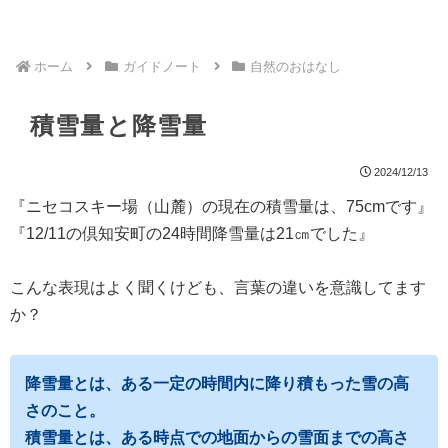
ホーム
ガイドノート
自然のおはなし
積雪量と降雪量
2024/12/13
『ニセコスキー場（山麓）の現在の積雪量は、75cmです』
『12/11の倶知安町の24時間降雪量は21㎝でした』
こんな表現はよく聞くけども、言葉の違いを意識してます
か？
降雪量とは、ある一定の時間内に降
り
積もった
雪の高
さのこと。
積雪量とは、ある時点での地面からの雪面までの高さ