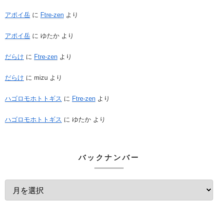
アポイ岳
に
Ftre-zen
より
アポイ岳
に
ゆたか
より
だらけ
に
Ftre-zen
より
だらけ
に
mizu
より
ハゴロモホトトギス
に
Ftre-zen
より
ハゴロモホトトギス
に
ゆたか
より
バックナンバー