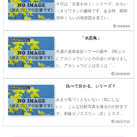
今日は「古道をゆく」シリーズ。おもい
っきりワタシの趣味です。ある時、昭和
30年くらいの地形図を見てい…
2016/4/4
「水恋鳥」
自然のおはなし
先週の道南遠征ツアーの最中、3年ぶり
にアカショウビンとの出会いがありまし
た。アカショウビンは古くは「…
2016/5/25
比べて分かる、シリーズ？
自然のおはなし
あまり気づく人もいない（気にしな
い）、こんな比較写真を撮るのが好きで
す。初級エゾスズラン（左）とスズ…
2021/7/12