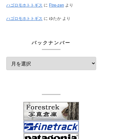
ハゴロモホトトギス
に
Ftre-zen
より
ハゴロモホトトギス
に
ゆたか
より
バックナンバー