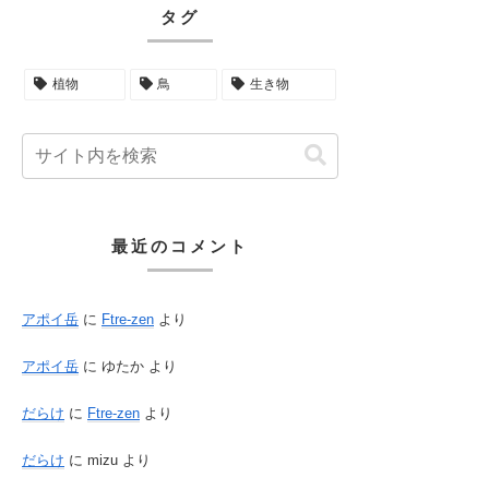
タグ
植物
鳥
生き物
最近のコメント
アポイ岳
に
Ftre-zen
より
アポイ岳
に
ゆたか
より
だらけ
に
Ftre-zen
より
だらけ
に
mizu
より