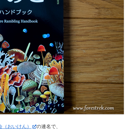
会（おいけん）
の連名で、