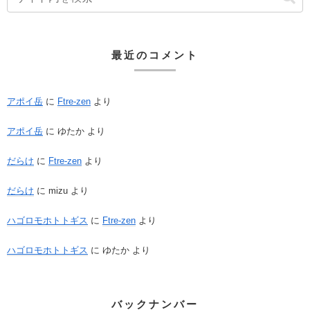
最近のコメント
アポイ岳
に
Ftre-zen
より
アポイ岳
に
ゆたか
より
だらけ
に
Ftre-zen
より
だらけ
に
mizu
より
ハゴロモホトトギス
に
Ftre-zen
より
ハゴロモホトトギス
に
ゆたか
より
バックナンバー