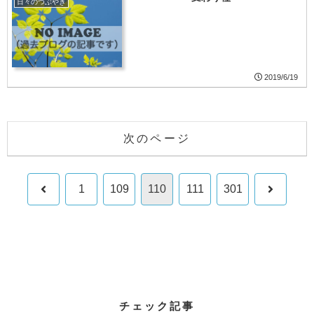
日々のつぶやき
2019/6/19
次のページ
前
次
1
109
110
111
301
へ
へ
チェック記事