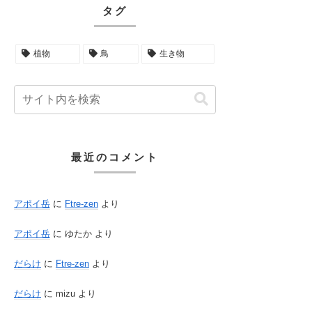
タグ
植物
鳥
生き物
最近のコメント
アポイ岳
に
Ftre-zen
より
アポイ岳
に
ゆたか
より
だらけ
に
Ftre-zen
より
だらけ
に
mizu
より