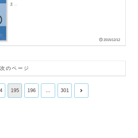
ま…
2015/12/12
次のページ
次
4
195
196
…
301
へ