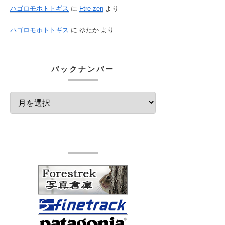
ハゴロモホトトギス
に
Ftre-zen
より
ハゴロモホトトギス
に
ゆたか
より
バックナンバー