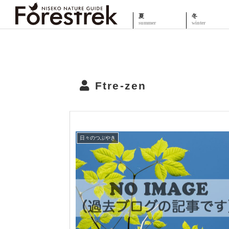
夏
冬
Ftre-zen
日々のつぶやき