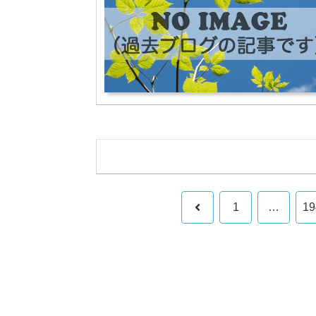
前
1
…
19
へ