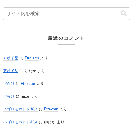
最近のコメント
アポイ岳
に
Ftre-zen
より
アポイ岳
に
ゆたか
より
だらけ
に
Ftre-zen
より
だらけ
に
mizu
より
ハゴロモホトトギス
に
Ftre-zen
より
ハゴロモホトトギス
に
ゆたか
より