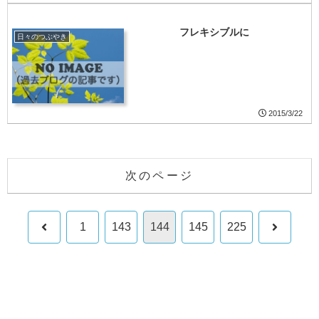
フレキシブルに
日々のつぶやき
2015/3/22
次のページ
前
次
1
143
144
145
225
へ
へ