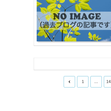
前
1
…
14
へ