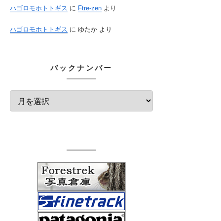
ハゴロモホトトギス
に
Ftre-zen
より
ハゴロモホトトギス
に
ゆたか
より
バックナンバー