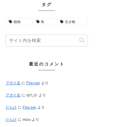
タグ
植物
鳥
生き物
最近のコメント
アポイ岳
に
Ftre-zen
より
アポイ岳
に
ゆたか
より
だらけ
に
Ftre-zen
より
だらけ
に
mizu
より