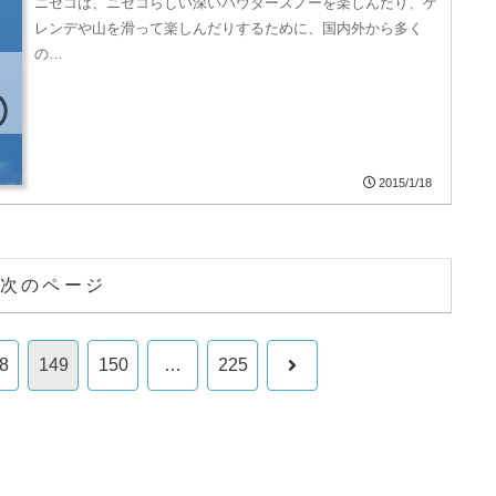
ニセコは、ニセコらしい深いパウダースノーを楽しんだり、ゲ
レンデや山を滑って楽しんだりするために、国内外から多く
の…
2015/1/18
次のページ
次
8
149
150
…
225
へ