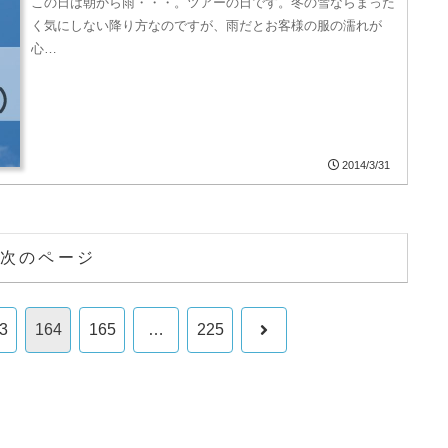
この日は朝から雨・・・。ツアーの日です。冬の雪ならまった
く気にしない降り方なのですが、雨だとお客様の服の濡れが
心…
2014/3/31
次のページ
次
3
164
165
…
225
へ