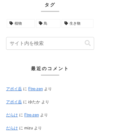
タグ
植物
鳥
生き物
最近のコメント
アポイ岳
に
Ftre-zen
より
アポイ岳
に
ゆたか
より
だらけ
に
Ftre-zen
より
だらけ
に
mizu
より