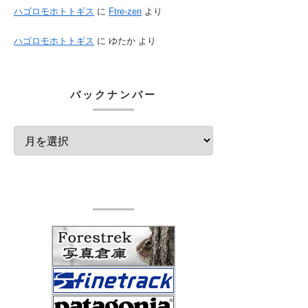
ハゴロモホトトギス
に
Ftre-zen
より
ハゴロモホトトギス
に
ゆたか
より
バックナンバー