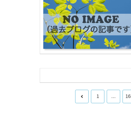
前
1
…
16
へ