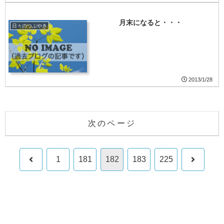
月末になると・・・
日々のつぶやき
2013/1/28
次のページ
前
次
1
181
182
183
225
へ
へ