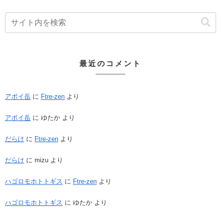
最近のコメント
アポイ岳
に
Ftre-zen
より
アポイ岳
に
ゆたか
より
だらけ
に
Ftre-zen
より
だらけ
に
mizu
より
ハゴロモホトトギス
に
Ftre-zen
より
ハゴロモホトトギス
に
ゆたか
より