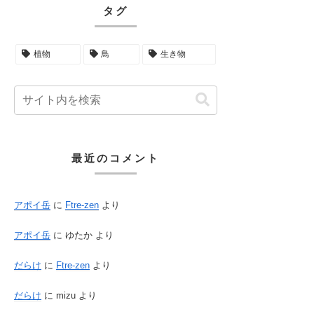
タグ
植物
鳥
生き物
最近のコメント
アポイ岳
に
Ftre-zen
より
アポイ岳
に
ゆたか
より
だらけ
に
Ftre-zen
より
だらけ
に
mizu
より