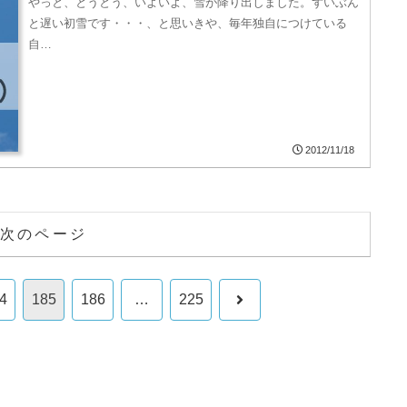
やっと、とうとう、いよいよ、雪が降り出しました。ずいぶん
と遅い初雪です・・・、と思いきや、毎年独自につけている
自…
2012/11/18
次のページ
次
4
185
186
…
225
へ