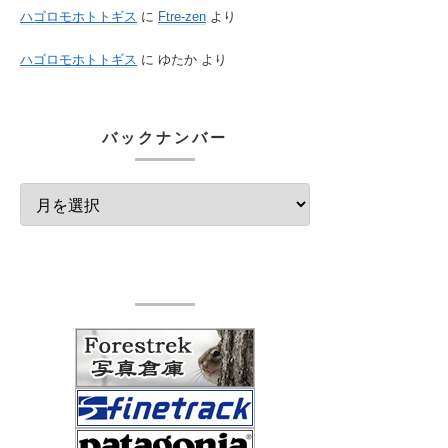
ハゴロモホトトギス
に
Ftre-zen
より
ハゴロモホトトギス
に
ゆたか
より
バックナンバー