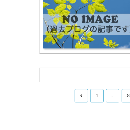
前
1
…
18
へ