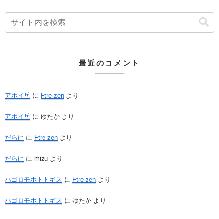
最近のコメント
アポイ岳
に
Ftre-zen
より
アポイ岳
に
ゆたか
より
だらけ
に
Ftre-zen
より
だらけ
に
mizu
より
ハゴロモホトトギス
に
Ftre-zen
より
ハゴロモホトトギス
に
ゆたか
より