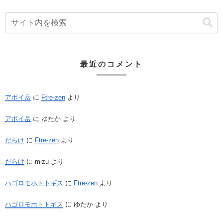
最近のコメント
アポイ岳
に
Ftre-zen
より
アポイ岳
に
ゆたか
より
だらけ
に
Ftre-zen
より
だらけ
に
mizu
より
ハゴロモホトトギス
に
Ftre-zen
より
ハゴロモホトトギス
に
ゆたか
より