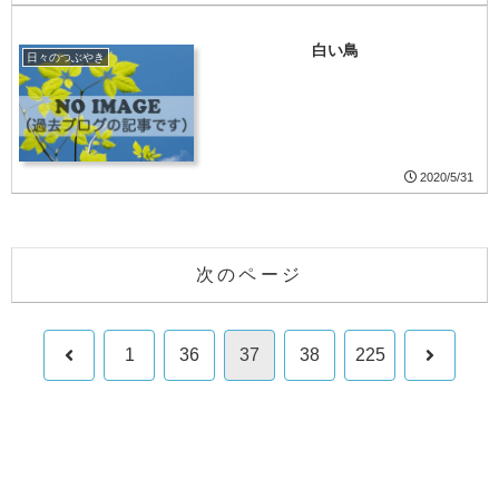
白い鳥
日々のつぶやき
2020/5/31
次のページ
前
次
1
36
37
38
225
へ
へ