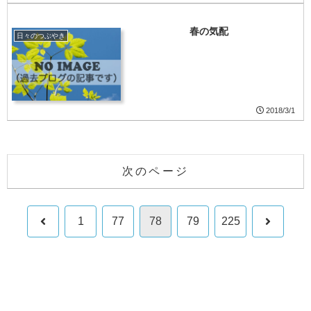
春の気配
日々のつぶやき
2018/3/1
次のページ
前
次
1
77
78
79
225
へ
へ