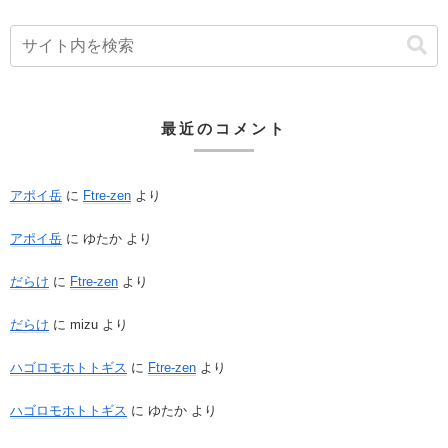
最近のコメント
アポイ岳
に
Ftre-zen
より
アポイ岳
に
ゆたか
より
だらけ
に
Ftre-zen
より
だらけ
に
mizu
より
ハゴロモホトトギス
に
Ftre-zen
より
ハゴロモホトトギス
に
ゆたか
より