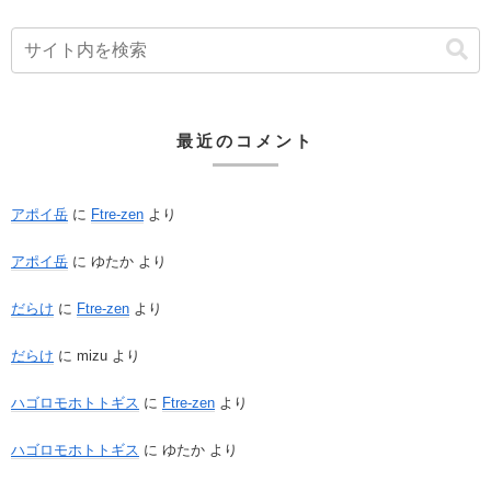
最近のコメント
アポイ岳
に
Ftre-zen
より
アポイ岳
に
ゆたか
より
だらけ
に
Ftre-zen
より
だらけ
に
mizu
より
ハゴロモホトトギス
に
Ftre-zen
より
ハゴロモホトトギス
に
ゆたか
より