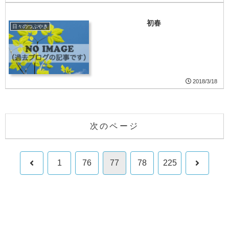
初春
日々のつぶやき
2018/3/18
次のページ
前
次
1
76
77
78
225
へ
へ