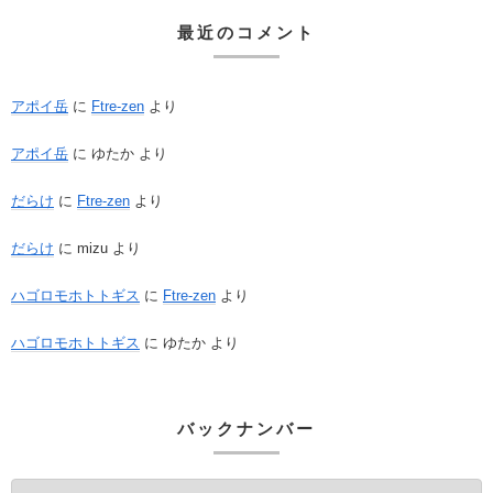
最近のコメント
アポイ岳
に
Ftre-zen
より
アポイ岳
に
ゆたか
より
だらけ
に
Ftre-zen
より
だらけ
に
mizu
より
ハゴロモホトトギス
に
Ftre-zen
より
ハゴロモホトトギス
に
ゆたか
より
バックナンバー