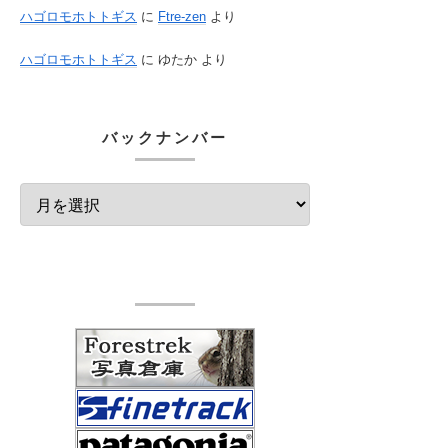
ハゴロモホトトギス
に
Ftre-zen
より
ハゴロモホトトギス
に
ゆたか
より
バックナンバー