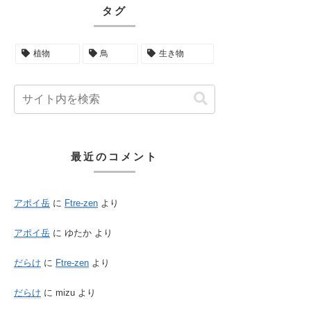
タグ
植物
鳥
生き物
最近のコメント
アポイ岳
に
Ftre-zen
より
アポイ岳
に
ゆたか
より
だらけ
に
Ftre-zen
より
だらけ
に
mizu
より