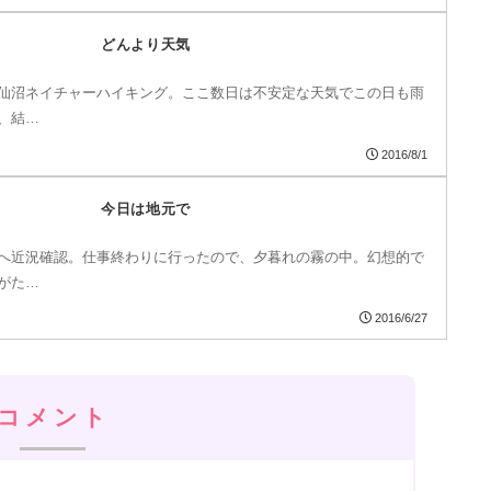
どんより天気
仙沼ネイチャーハイキング。ここ数日は不安定な天気でこの日も雨
、結…
2016/8/1
今日は地元で
へ近況確認。仕事終わりに行ったので、夕暮れの霧の中。幻想的で
がた…
2016/6/27
コメント