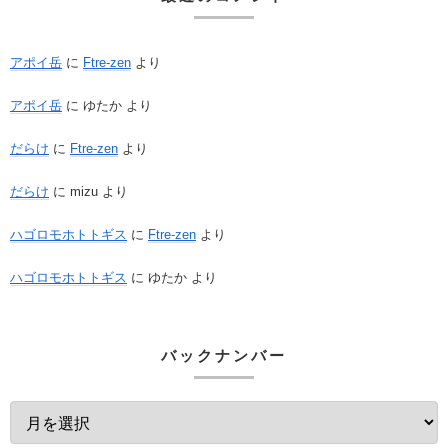
アポイ岳
に
Ftre-zen
より
アポイ岳
に
ゆたか
より
だらけ
に
Ftre-zen
より
だらけ
に
mizu
より
ハゴロモホトトギス
に
Ftre-zen
より
ハゴロモホトトギス
に
ゆたか
より
バックナンバー