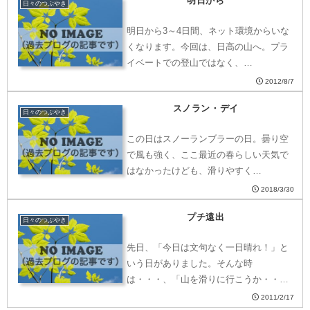
明日から
日々のつぶやき
明日から3～4日間、ネット環境からいな
くなります。今回は、日高の山へ。プラ
イベートでの登山ではなく、…
2012/8/7
スノラン・デイ
日々のつぶやき
この日はスノーランブラーの日。曇り空
で風も強く、ここ最近の春らしい天気で
はなかったけども、滑りやすく…
2018/3/30
プチ遠出
日々のつぶやき
先日、「今日は文句なく一日晴れ！」と
いう日がありました。そんな時
は・・・、「山を滑りに行こうか・・・
…
2011/2/17