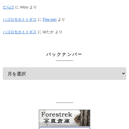
だらけ
に
mizu
より
ハゴロモホトトギス
に
Ftre-zen
より
ハゴロモホトトギス
に
ゆたか
より
バックナンバー