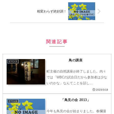
相変わらず絶好調！
関連記事
鳥の講座
イベント
町主催の自然講座が終了しました。内々
では「WBCの試合日だから参加者は少な
いのかな」なんてことを話し…
2023/3/18
「鳥見の会 2013」
イベント
今年も鳥見の会が始まりました。春爛漫