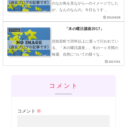
のなか鳥を見ながら―のイメージでした
が、なんのなんの。今日もうす…
2013/4/28
「木の曜日講座2017」
イベント
倶知安町で20年以上に渡って行われてい
る、「木の曜日講座」。冬の一ヶ月間の
毎週、自然についての様々な…
2017/3/1
コメント
コメント
※