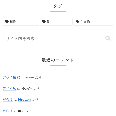
タグ
植物
鳥
生き物
最近のコメント
アポイ岳
に
Ftre-zen
より
アポイ岳
に
ゆたか
より
だらけ
に
Ftre-zen
より
だらけ
に
mizu
より