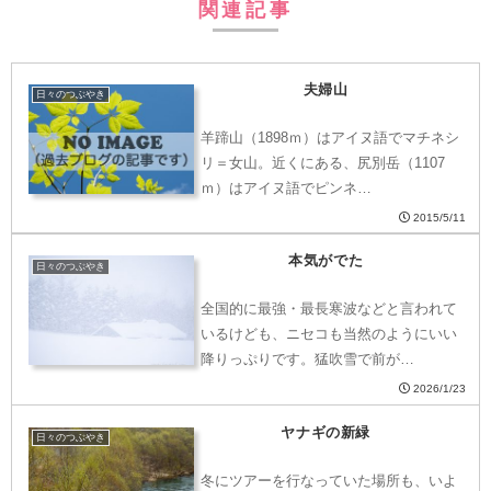
関連記事
夫婦山
日々のつぶやき
羊蹄山（1898ｍ）はアイヌ語でマチネシ
リ＝女山。近くにある、尻別岳（1107
ｍ）はアイヌ語でピンネ…
2015/5/11
本気がでた
日々のつぶやき
全国的に最強・最長寒波などと言われて
いるけども、ニセコも当然のようにいい
降りっぷりです。猛吹雪で前が…
2026/1/23
ヤナギの新緑
日々のつぶやき
冬にツアーを行なっていた場所も、いよ