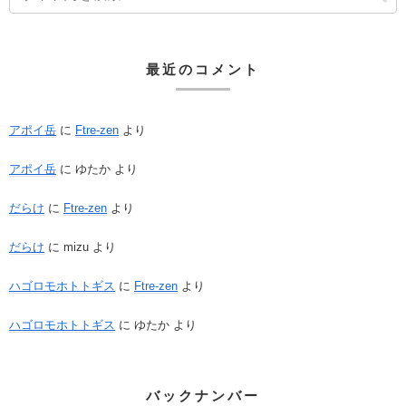
最近のコメント
アポイ岳
に
Ftre-zen
より
アポイ岳
に
ゆたか
より
だらけ
に
Ftre-zen
より
だらけ
に
mizu
より
ハゴロモホトトギス
に
Ftre-zen
より
ハゴロモホトトギス
に
ゆたか
より
バックナンバー