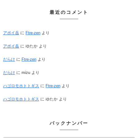
最近のコメント
アポイ岳
に
Ftre-zen
より
アポイ岳
に
ゆたか
より
だらけ
に
Ftre-zen
より
だらけ
に
mizu
より
ハゴロモホトトギス
に
Ftre-zen
より
ハゴロモホトトギス
に
ゆたか
より
バックナンバー