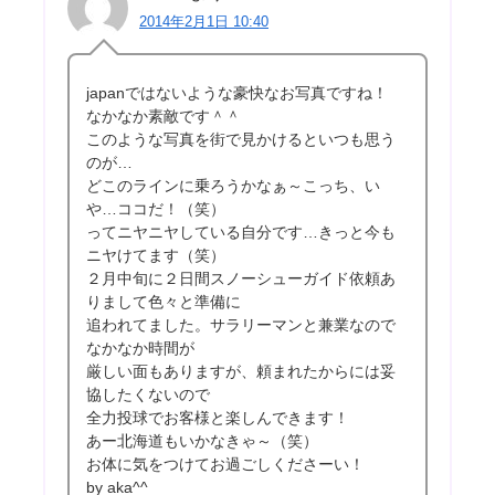
2014年2月1日 10:40
japanではないような豪快なお写真ですね！
なかなか素敵です＾＾
このような写真を街で見かけるといつも思う
のが…
どこのラインに乗ろうかなぁ～こっち、い
や…ココだ！（笑）
ってニヤニヤしている自分です…きっと今も
ニヤけてます（笑）
２月中旬に２日間スノーシューガイド依頼あ
りまして色々と準備に
追われてました。サラリーマンと兼業なので
なかなか時間が
厳しい面もありますが、頼まれたからには妥
協したくないので
全力投球でお客様と楽しんできます！
あー北海道もいかなきゃ～（笑）
お体に気をつけてお過ごしくださーい！
by aka^^