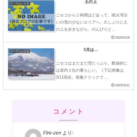
土の上
日々のつぶやき
ニセコから１時間ほど走って、噴火湾沿
いの雪の少ないエリアへ。久しぶりに土
の上を歩きながら、のんびりと…
2020/2/16
3月は…
日々のつぶやき
ニセコはまだまだ雪たっぷり。数値的に
は道内２位の量らしい。（下記画像は
3/11現在。画像クリックで …
2025/3/11
コメント
Ftre-zen
より: