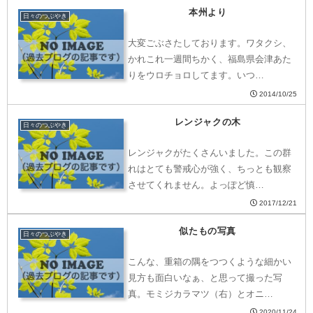
本州より
日々のつぶやき
大変ごぶさたしております。ワタクシ、
かれこれ一週間ちかく、福島県会津あた
りをウロチョロしてます。いつ…
2014/10/25
レンジャクの木
日々のつぶやき
レンジャクがたくさんいました。この群
れはとても警戒心が強く、ちっとも観察
させてくれません。よっぽど慎…
2017/12/21
似たもの写真
日々のつぶやき
こんな、重箱の隅をつつくような細かい
見方も面白いなぁ、と思って撮った写
真。モミジカラマツ（右）とオニ…
2020/11/24