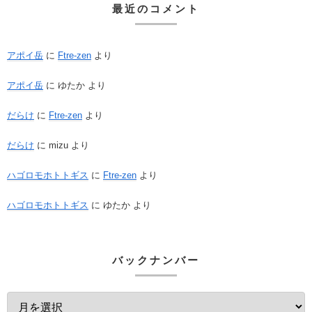
最近のコメント
アポイ岳
に
Ftre-zen
より
アポイ岳
に
ゆたか
より
だらけ
に
Ftre-zen
より
だらけ
に
mizu
より
ハゴロモホトトギス
に
Ftre-zen
より
ハゴロモホトトギス
に
ゆたか
より
バックナンバー