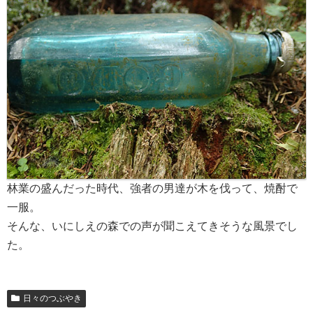
林業の盛んだった時代、強者の男達が木を伐って、焼酎で
一服。
そんな、いにしえの森での声が聞こえてきそうな風景でし
た。
日々のつぶやき