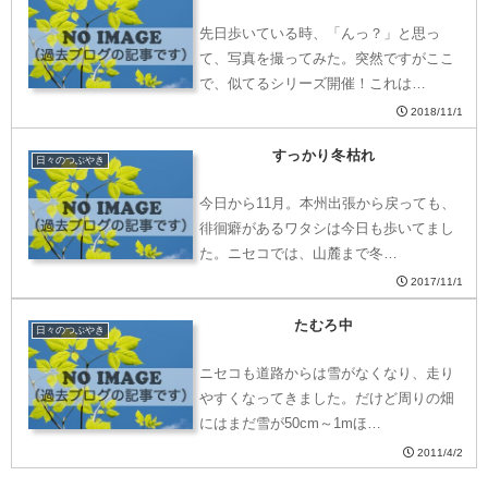
先日歩いている時、「んっ？」と思っ
て、写真を撮ってみた。突然ですがここ
で、似てるシリーズ開催！これは…
2018/11/1
すっかり冬枯れ
日々のつぶやき
今日から11月。本州出張から戻っても、
徘徊癖があるワタシは今日も歩いてまし
た。ニセコでは、山麓まで冬…
2017/11/1
たむろ中
日々のつぶやき
ニセコも道路からは雪がなくなり、走り
やすくなってきました。だけど周りの畑
にはまだ雪が50cm～1mほ…
2011/4/2