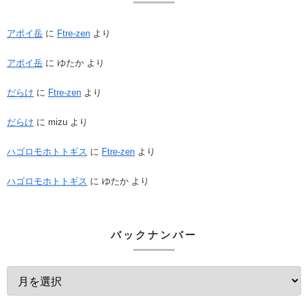
アポイ岳
に
Ftre-zen
より
アポイ岳
に
ゆたか
より
だらけ
に
Ftre-zen
より
だらけ
に
mizu
より
ハゴロモホトトギス
に
Ftre-zen
より
ハゴロモホトトギス
に
ゆたか
より
バックナンバー