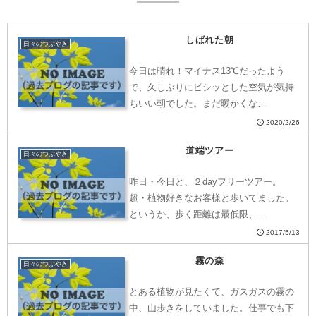
しばれた朝
日々のつぶやき
今日は晴れ！マイナス13℃だったよう
で、久しぶりにピシッとした空気が気持
ちいい朝でした。まだ暖かくな…
2020/2/26
道端ツアー
日々のつぶやき
昨日・今日と、２dayフリーツアー。
超・植物好きなお客様と歩いてました。
というか、歩く距離は最低限、…
2017/5/13
霧の森
日々のつぶやき
とある植物が見たくて、ガスガスの霧の
中、山歩きをしていました。仕事でも下