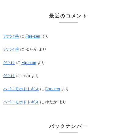
最近のコメント
アポイ岳
に
Ftre-zen
より
アポイ岳
に
ゆたか
より
だらけ
に
Ftre-zen
より
だらけ
に
mizu
より
ハゴロモホトトギス
に
Ftre-zen
より
ハゴロモホトトギス
に
ゆたか
より
バックナンバー