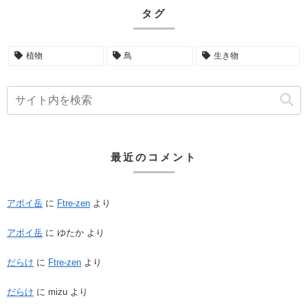
タグ
植物
鳥
生き物
最近のコメント
アポイ岳
に
Ftre-zen
より
アポイ岳
に
ゆたか
より
だらけ
に
Ftre-zen
より
だらけ
に
mizu
より