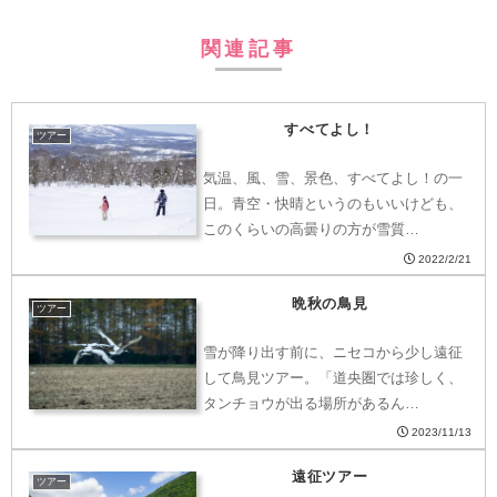
関連記事
すべてよし！
ツアー
気温、風、雪、景色、すべてよし！の一
日。青空・快晴というのもいいけども、
このくらいの高曇りの方が雪質…
2022/2/21
晩秋の鳥見
ツアー
雪が降り出す前に、ニセコから少し遠征
して鳥見ツアー。「道央圏では珍しく、
タンチョウが出る場所があるん…
2023/11/13
遠征ツアー
ツアー