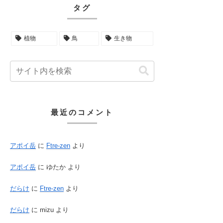
タグ
植物
鳥
生き物
最近のコメント
アポイ岳
に
Ftre-zen
より
アポイ岳
に
ゆたか
より
だらけ
に
Ftre-zen
より
だらけ
に
mizu
より