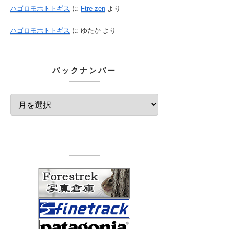
ハゴロモホトトギス
に
Ftre-zen
より
ハゴロモホトトギス
に
ゆたか
より
バックナンバー