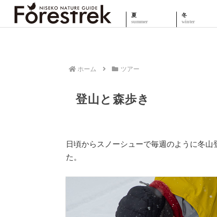
夏
冬
ホーム
ツアー
登山と森歩き
日頃からスノーシューで毎週のように冬山
た。