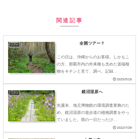
関連記事
全開ツアー？
ツアー
この日は、沖縄からのお客様。しかもこ
の方、那覇市内の外来種も含めた道端植
物をキチンと見て、調べ、記録…
2025/5/16
鏡沼湿原へ
ツアー
先週末、地元博物館の環境調査業務のた
め、鏡沼湿原の遊歩道の植物調査をやっ
ていました。雨の一日だったけ…
2022/7/29