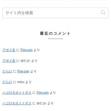
最近のコメント
アポイ岳
に
Ftre-zen
より
アポイ岳
に
ゆたか
より
だらけ
に
Ftre-zen
より
だらけ
に
mizu
より
ハゴロモホトトギス
に
Ftre-zen
より
ハゴロモホトトギス
に
ゆたか
より