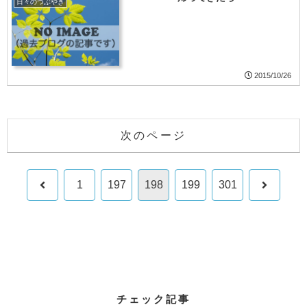
日々のつぶやき
2015/10/26
次のページ
前
次
1
197
198
199
301
へ
へ
チェック記事