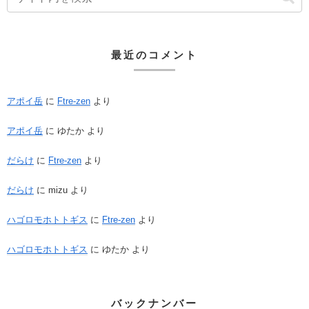
最近のコメント
アポイ岳
に
Ftre-zen
より
アポイ岳
に
ゆたか
より
だらけ
に
Ftre-zen
より
だらけ
に
mizu
より
ハゴロモホトトギス
に
Ftre-zen
より
ハゴロモホトトギス
に
ゆたか
より
バックナンバー