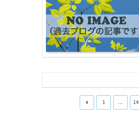
前
1
…
14
へ