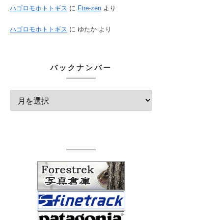
ハゴロモホトトギス
に
Ftre-zen
より
ハゴロモホトトギス
に
ゆたか
より
バックナンバー