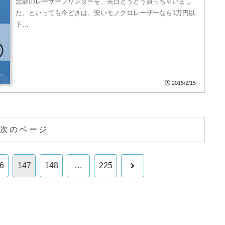
念願のレーザープリンターを、先日とうとう買っちゃいまし
た。といっても今どきは、安いモノクロレーザーなら1万円以
下…
2015/2/15
次のページ
次
6
147
148
…
225
へ