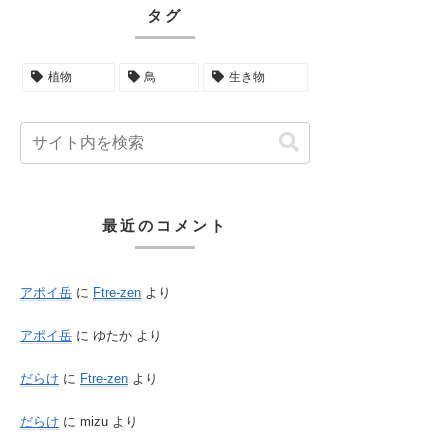
タグ
植物
鳥
生き物
最近のコメント
アポイ岳
に
Ftre-zen
より
アポイ岳
に
ゆたか
より
だらけ
に
Ftre-zen
より
だらけ
に
mizu
より